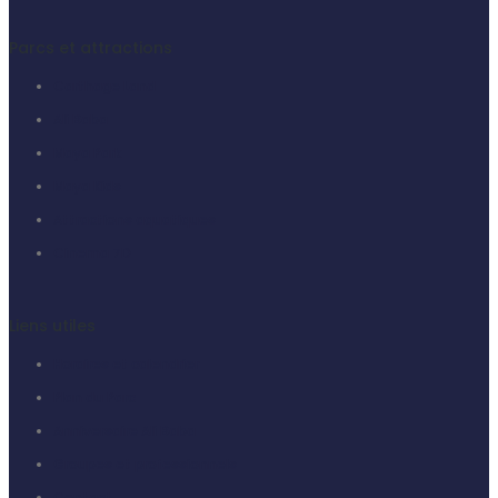
Parcs et attractions
Carthage Land
Ali Baba
Maya Park
Maya Kids
Attractions aquatiques
Cinema 7D
Liens utiles
Horaires et calendrier
Plan du Parc
Anniversaire Ali Baba
Groupes et professionnels
Contact