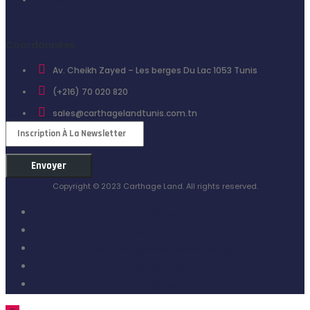
Coordonnées
Av. Cheikh Zayed – Les berges Du Lac 1053 Tunis
(+216) 70 020 820
sales@carthagelandtunis.com.tn
Newsletter
Envoyer
Copyright © 2023 Carthage Land. All rights reserved.
Accueil
Clauses de confidentialité
Conditions générales de vente en ligne
Règlement intérieur
Contact